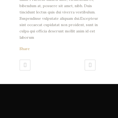
bibendum at, posuere sit amet, nibh. Duis
tincidunt lectus quis dui viverra vestibulum.
Suspendisse vulputate aliquam dui.Excepteur
sint occaecat cupidatat non proident, sunt in
culpa qui officia deserunt mollit anim id est
laborum
Share