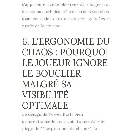
s’apparente à celle observée dans la gestion
des risques urbains, où les alarmes visuelles
(panneaux, alertes) sont souvent ignorées au
profit de la routine.
6. L’ERGONOMIE DU
CHAOS : POURQUOI
LE JOUEUR IGNORE
LE BOUCLIER
MALGRÉ SA
VISIBILITÉ
OPTIMALE
Le design de Tower Rush, bien
qu’intentionnellement clair, tombe dans le
piège de **l’ergonomie du chaos**. Le