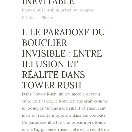
INÉVITABLE
Posted at 17:44h
in
Artist
by
joeapps
0
Likes
Share
1. LE PARADOXE DU
BOUCLIER
INVISIBLE : ENTRE
ILLUSION ET
RÉALITÉ DANS
TOWER RUSH
Dans Tower Rush, un jeu mobile devenu
culte en France, le bouclier apparaît comme
un bouclier turquoise, brillant et rassurant,
mais en réalité inopérant dans les combats.
Ce paradoxe illustre une tension profonde
entre l’apparence rassurante et la réalité du