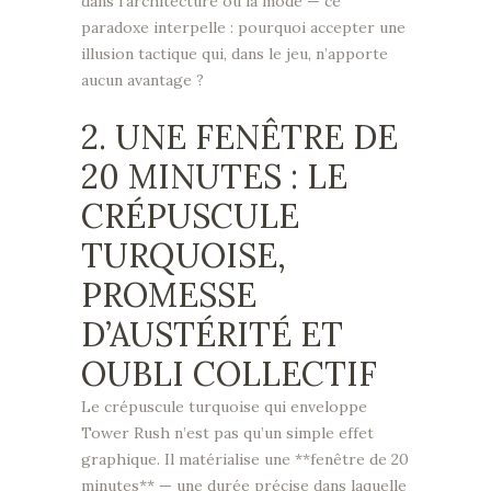
dans l’architecture ou la mode — ce
paradoxe interpelle : pourquoi accepter une
illusion tactique qui, dans le jeu, n’apporte
aucun avantage ?
2. UNE FENÊTRE DE
20 MINUTES : LE
CRÉPUSCULE
TURQUOISE,
PROMESSE
D’AUSTÉRITÉ ET
OUBLI COLLECTIF
Le crépuscule turquoise qui enveloppe
Tower Rush n’est pas qu’un simple effet
graphique. Il matérialise une **fenêtre de 20
minutes** — une durée précise dans laquelle