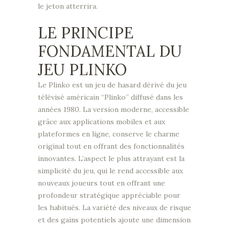
le jeton atterrira.
LE PRINCIPE
FONDAMENTAL DU
JEU PLINKO
Le Plinko est un jeu de hasard dérivé du jeu
télévisé américain “Plinko” diffusé dans les
années 1980. La version moderne, accessible
grâce aux applications mobiles et aux
plateformes en ligne, conserve le charme
original tout en offrant des fonctionnalités
innovantes. L’aspect le plus attrayant est la
simplicité du jeu, qui le rend accessible aux
nouveaux joueurs tout en offrant une
profondeur stratégique appréciable pour
les habitués. La variété des niveaux de risque
et des gains potentiels ajoute une dimension