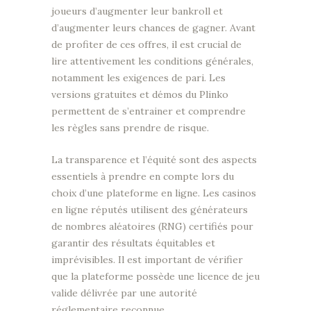
joueurs d’augmenter leur bankroll et
d’augmenter leurs chances de gagner. Avant
de profiter de ces offres, il est crucial de
lire attentivement les conditions générales,
notamment les exigences de pari. Les
versions gratuites et démos du Plinko
permettent de s’entrainer et comprendre
les règles sans prendre de risque.
La transparence et l’équité sont des aspects
essentiels à prendre en compte lors du
choix d’une plateforme en ligne. Les casinos
en ligne réputés utilisent des générateurs
de nombres aléatoires (RNG) certifiés pour
garantir des résultats équitables et
imprévisibles. Il est important de vérifier
que la plateforme possède une licence de jeu
valide délivrée par une autorité
réglementaire reconnue.