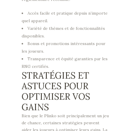
Accès facile et pratique depuis n’importe
quel appareil.
Variété de thèmes et de fonctionnalités
disponibles.
Bonus et promotions intéressants pour
les joueurs.
Transparence et équité garanties par les
RNG certifiés.
STRATÉGIES ET
ASTUCES POUR
OPTIMISER VOS
GAINS
Bien que le Plinko soit principalement un jeu
de chance, certaines stratégies peuvent
aider les joueurs à optimiser leurs gains. La