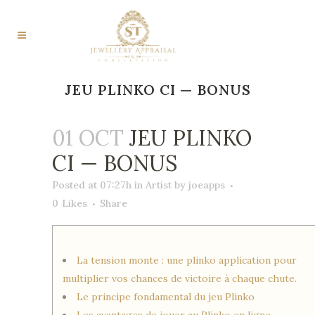
JEU PLINKO CI — BONUS
01 OCT
JEU PLINKO
CI — BONUS
Posted at 07:27h
in
Artist
by
joeapps
0
Likes
Share
La tension monte : une plinko application pour
multiplier vos chances de victoire à chaque chute.
Le principe fondamental du jeu Plinko