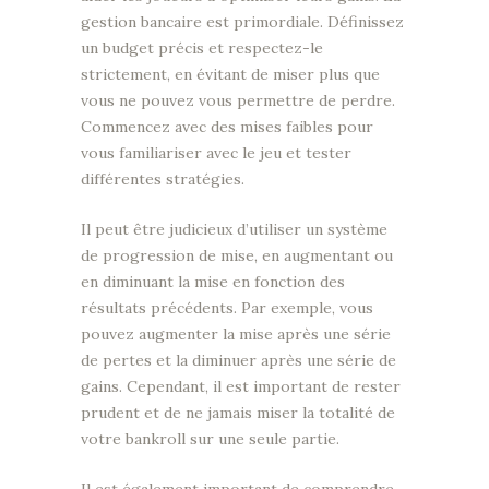
gestion bancaire est primordiale. Définissez
un budget précis et respectez-le
strictement, en évitant de miser plus que
vous ne pouvez vous permettre de perdre.
Commencez avec des mises faibles pour
vous familiariser avec le jeu et tester
différentes stratégies.
Il peut être judicieux d’utiliser un système
de progression de mise, en augmentant ou
en diminuant la mise en fonction des
résultats précédents. Par exemple, vous
pouvez augmenter la mise après une série
de pertes et la diminuer après une série de
gains. Cependant, il est important de rester
prudent et de ne jamais miser la totalité de
votre bankroll sur une seule partie.