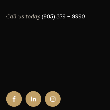
Call us today
(905) 379 – 9990