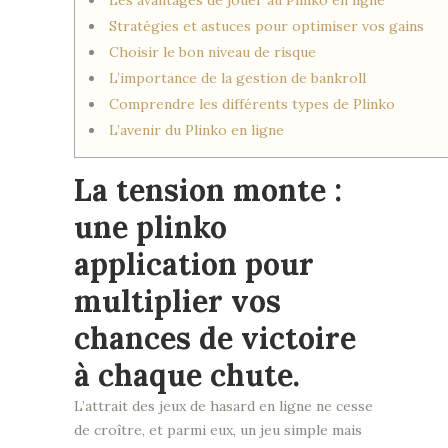
Les avantages de jouer au Plinko en ligne
Stratégies et astuces pour optimiser vos gains
Choisir le bon niveau de risque
L’importance de la gestion de bankroll
Comprendre les différents types de Plinko
L’avenir du Plinko en ligne
La tension monte :
une plinko
application pour
multiplier vos
chances de victoire
à chaque chute.
L’attrait des jeux de hasard en ligne ne cesse
de croître, et parmi eux, un jeu simple mais