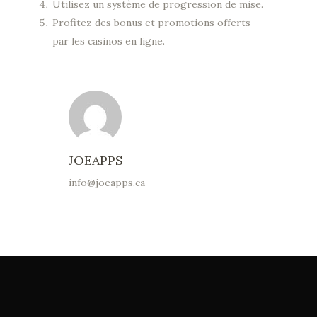
Utilisez un système de progression de mise.
Profitez des bonus et promotions offerts
par les casinos en ligne.
JOEAPPS
info@joeapps.ca